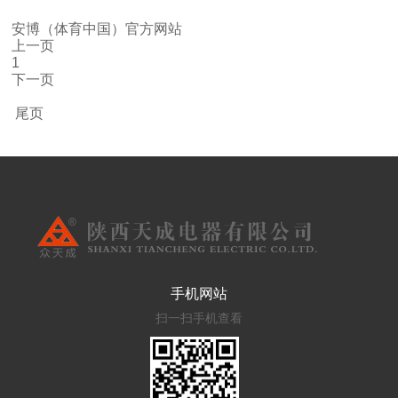
安博（体育中国）官方网站
上一页
1
下一页
尾页
手机网站
扫一扫手机查看