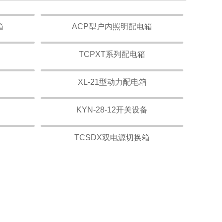
箱
ACP型户内照明配电箱
TCPXT系列配电箱
XL-21型动力配电箱
KYN-28-12开关设备
TCSDX双电源切换箱