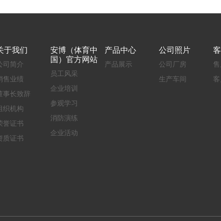
关于我们
安博（体育中
产品中心
公司照片
客
国）官方网站
公司简介
产品展示
公司厂房
售
员工风采
销售业绩
生产车间
客
企业培训
董事长致辞
参观学习
组织机构
消防演练
荣誉证书
企业活动
资质证书