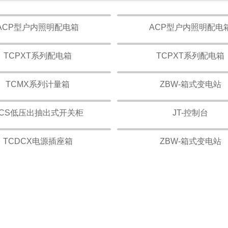
ACP型户内照明配电箱
ACP型户内照明配电
TCPXT系列配电箱
TCPXT系列配电箱
TCMX系列计量箱
ZBW-箱式变电站
CS低压出抽出式开关柜
JT-控制台
TCDCX电源插座箱
ZBW-箱式变电站