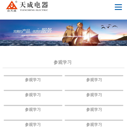
安博（体育中国）官方网站
参观学习
参观学习
参观学习
参观学习
参观学习
参观学习
参观学习
参观学习
参观学习