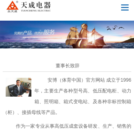
安博（体育中国）官方网站
董事长致辞
安博（体育中国）官方网站 成立于1996
年，主要生产各种型号高、低压配电柜、动力
箱、照明箱、箱式变电站、及各种非标控制箱
（柜）、接插母线等产品。
作为一家专业从事高低压成套设备研发、生产、销售的